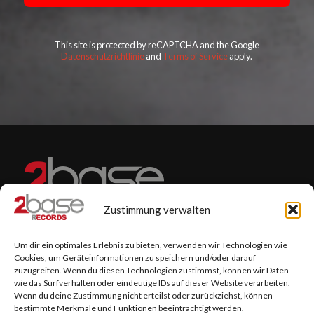
This site is protected by reCAPTCHA and the Google
Datenschutzrichtlinie
and
Terms of Service
apply.
Zustimmung verwalten
Um dir ein optimales Erlebnis zu bieten, verwenden wir Technologien wie
Cookies, um Geräteinformationen zu speichern und/oder darauf
zuzugreifen. Wenn du diesen Technologien zustimmst, können wir Daten
wie das Surfverhalten oder eindeutige IDs auf dieser Website verarbeiten.
2BASE RECORDS & 2BASE PUBLISHING
Wenn du deine Zustimmung nicht erteilst oder zurückziehst, können
bestimmte Merkmale und Funktionen beeinträchtigt werden.