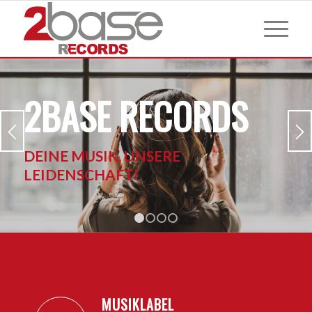
2BASE RECORDS
DEINE MUSIK, UNSERE
LEIDENSCHAFT!
1
2
3
4
MUSIKLABEL