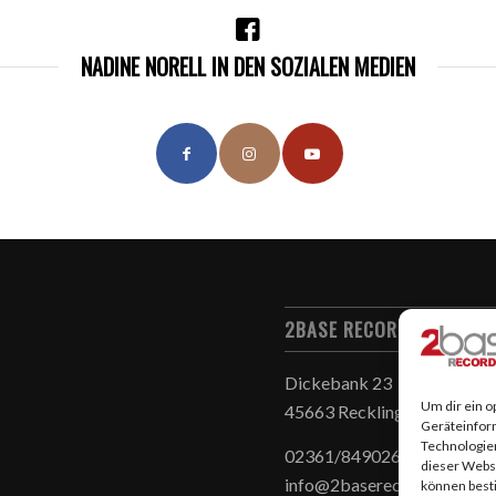
NADINE NORELL IN DEN SOZIALEN MEDIEN
2BASE RECORDS & 2BASE
Dickebank 23
Um dir ein o
45663 Recklinghausen
Geräteinfor
Technologien
02361/8490260
dieser Websi
info@2baserecords.de
können best