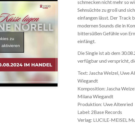
schmecken nicht mehr so wie
Sehnsüchte zu groß und sic
einfangen lässt. Der Track 
modernen Sounds die in Kom
bittersüßen Gefühle von Er
okies zu
einfängt.
 aktivieren
Die Single ist ab dem 30.08
verfügbar und verspricht, d
Text: Jascha Welzel, Uwe Al
Wiegandt
Komposition: Jascha Welzel,
Milana Wiegandt
Produktion: Uwe Altenried
Label: 2Base Records
Verlag: LUCILE-MEISEL Mu