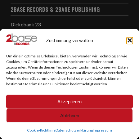
2BASE RECORDS & 2BASE PUBLISHING
Dickebank 23
45663 Recklinghausen
Zustimmung verwalten
02361/8490260
info@2baserecords.de
Um dir ein optimales Erlebnis zu bieten, verwenden wir Technologien wie
Cookies, um Geräteinformationen zu speichern und/oder darauf
zuzugreifen. Wenn du diesen Technologien zustimmst, können wir Daten
wie das Surfverhalten oder eindeutige IDs auf dieser Website verarbeiten.
Wenn du deine Zustimmung nicht erteilst oder zurückziehst, können
bestimmte Merkmale und Funktionen beeinträchtigt werden.
@2Base Records 2025
Akzeptieren
Ablehnen
Cookie-Richtlinie
Datenschutzerklärung
Impressum