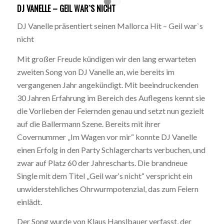
DJ VANELLE – GEIL WAR`S NICHT
1
2
DJ Vanelle präsentiert seinen Mallorca Hit – Geil war`s
nicht
Mit großer Freude kündigen wir den lang erwarteten
zweiten Song von DJ Vanelle an, wie bereits im
vergangenen Jahr angekündigt. Mit beeindruckenden
30 Jahren Erfahrung im Bereich des Auflegens kennt sie
die Vorlieben der Feiernden genau und setzt nun gezielt
auf die Ballermann Szene. Bereits mit ihrer
Covernummer „Im Wagen vor mir“ konnte DJ Vanelle
einen Erfolg in den Party Schlagercharts verbuchen, und
zwar auf Platz 60 der Jahrescharts. Die brandneue
Single mit dem Titel „Geil war‘s nicht“ verspricht ein
unwiderstehliches Ohrwurmpotenzial, das zum Feiern
einlädt.
Der Song wurde von Klaus Hanslbauer verfasst, der