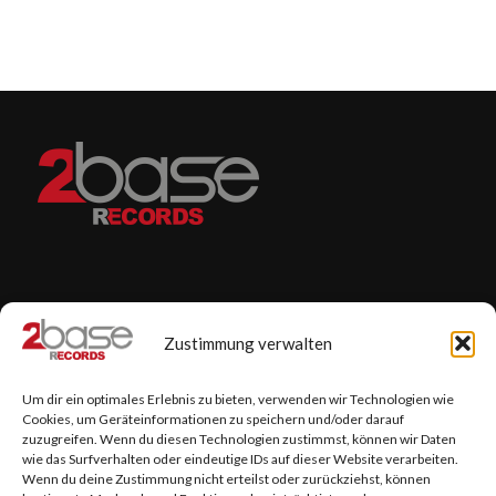
Zustimmung verwalten
2BASE RECORDS & 2BASE PUBLISHING
Um dir ein optimales Erlebnis zu bieten, verwenden wir Technologien wie
Dickebank 23
Cookies, um Geräteinformationen zu speichern und/oder darauf
zuzugreifen. Wenn du diesen Technologien zustimmst, können wir Daten
45663 Recklinghausen
wie das Surfverhalten oder eindeutige IDs auf dieser Website verarbeiten.
Wenn du deine Zustimmung nicht erteilst oder zurückziehst, können
02361/8490260