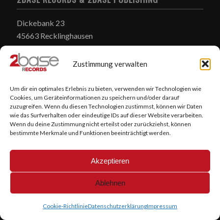
Dickebank 23
45663 Recklinghausen
02361/8490260
Zustimmung verwalten
info@2baserecords.de
Um dir ein optimales Erlebnis zu bieten, verwenden wir Technologien wie
Cookies, um Geräteinformationen zu speichern und/oder darauf
zuzugreifen. Wenn du diesen Technologien zustimmst, können wir Daten
wie das Surfverhalten oder eindeutige IDs auf dieser Website verarbeiten.
Wenn du deine Zustimmung nicht erteilst oder zurückziehst, können
bestimmte Merkmale und Funktionen beeinträchtigt werden.
@2Base Records 2025
Akzeptieren
Ablehnen
Cookie-Richtlinie
Datenschutzerklärung
Impressum