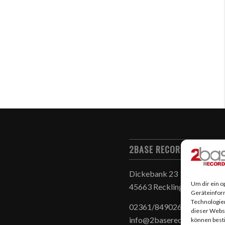
2BASE RECORDS & 2BASE
Dickebank 23
Um dir ein o
45663 Recklinghausen
Geräteinfor
Technologien
02361/8490260
dieser Websi
info@2baserecords.de
können best