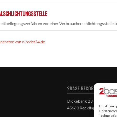
ALSCHLICHTUNGSSTELLE
Streitbeilegungsverfahren vor einer Verbraucherschlichtungsstelle 
erator von e-recht24.de
2BASE RECORDS & 2BASE
Dickebank 23
Um dir ein o
45663 Recklinghausen
Geräteinfor
Technologien